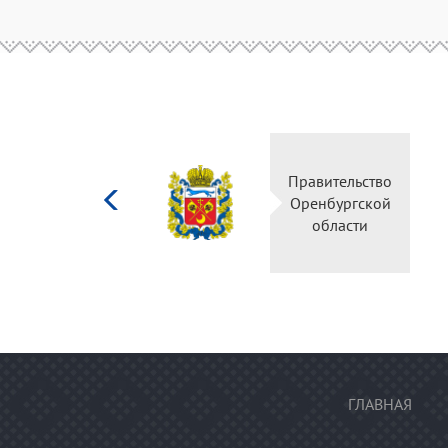
Министерство
Правительство
культуры
Оренбургской
Российской
области
федерации
ГЛАВНАЯ