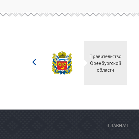
Министерство
Правительств
культуры
Оренбургско
Российской
области
федерации
ГЛАВНАЯ