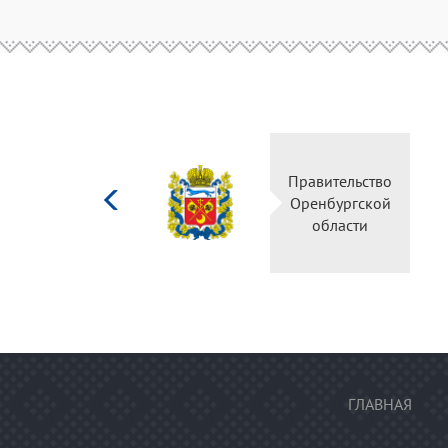
Министерство
Правительство
культуры
Оренбургской
Российской
области
федерации
ГЛАВНАЯ