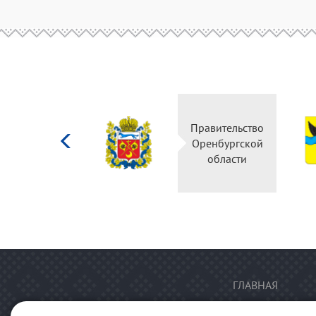
Министерство
Правительство
культуры
Оренбургской
Российской
области
федерации
ГЛАВНАЯ