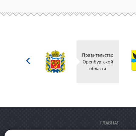
Министерство
Правительство
культуры
Оренбургской
Российской
области
федерации
ГЛАВНАЯ