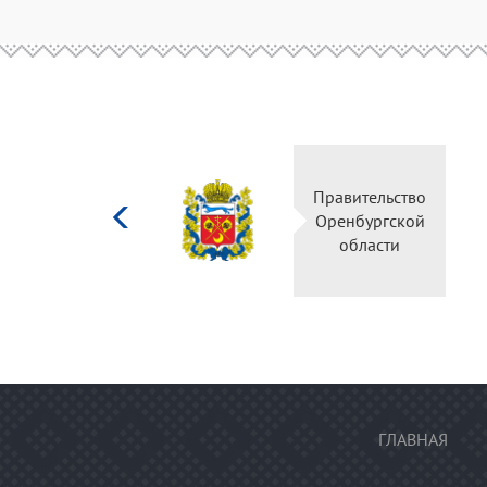
Министерство
Правительство
культуры
Оренбургской
Российской
области
федерации
ГЛАВНАЯ