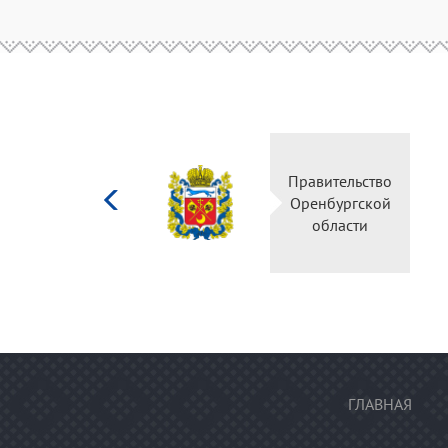
Министерство
Правительство
культуры
Оренбургской
Российской
области
федерации
ГЛАВНАЯ