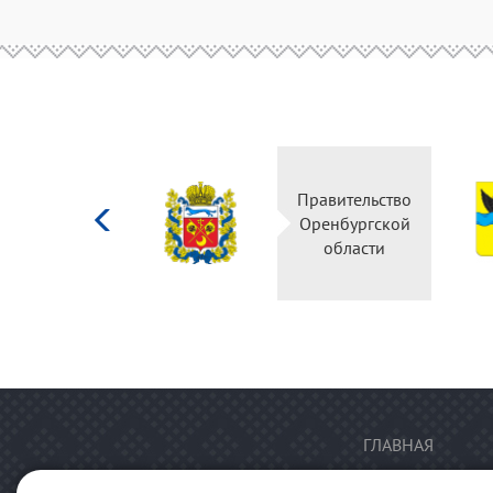
Министерство
Правительство
культуры
Оренбургской
Российской
области
федерации
ГЛАВНАЯ