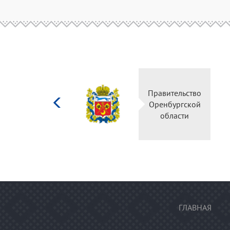
Министерство
Правительс
культуры
Оренбургск
Российской
области
федерации
ГЛАВНАЯ