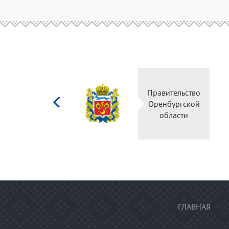
Министерство
Правительство
культуры
Оренбургской
Российской
области
федерации
ГЛАВНАЯ