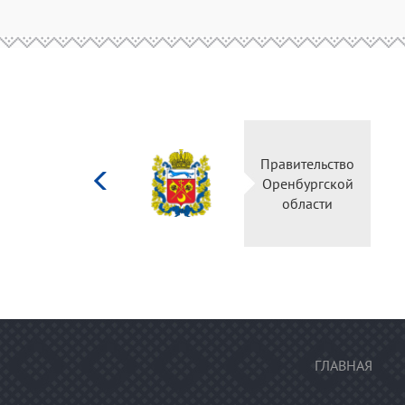
Министерство
Правительство
культуры
Оренбургской
Российской
области
федерации
ГЛАВНАЯ