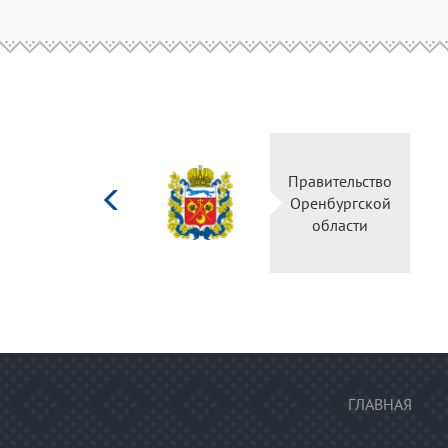
Министерство
Правите
культуры
Оренбу
Российской
обла
федерации
ГЛАВНАЯ