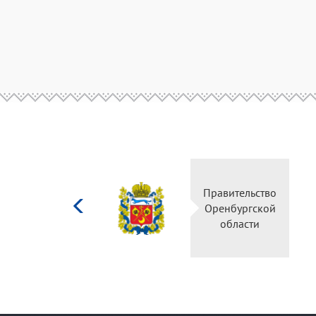
Министерство
Правитель
культуры
Оренбургс
Российской
област
федерации