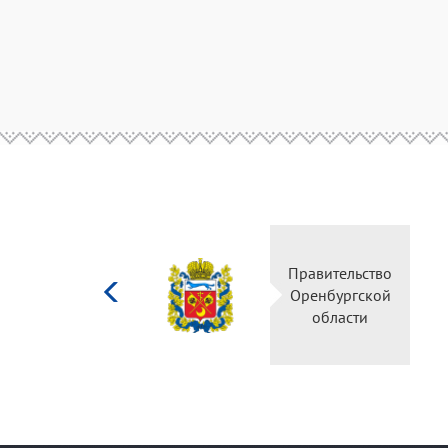
Министерство
Правительство
культуры
Оренбургской
Российской
области
федерации