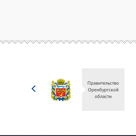
Министерство
Правительств
культуры
Оренбургско
Российской
области
федерации