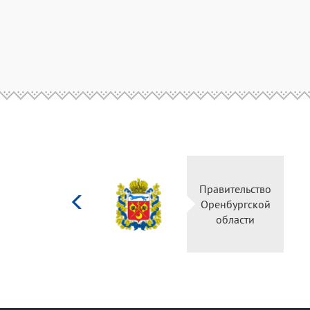
Министерство
Пра
культуры
Ор
Российской
федерации