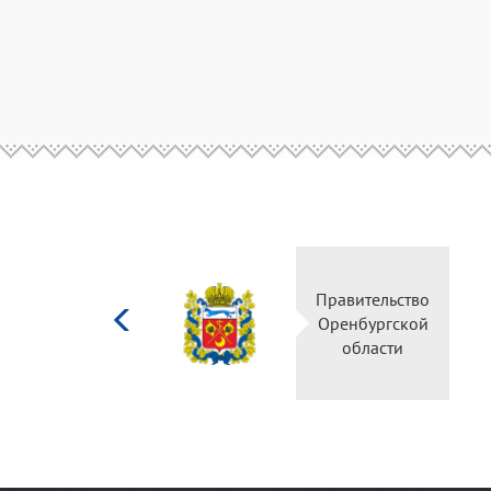
Министерство
Правительство
культуры
Оренбургской
Российской
области
федерации