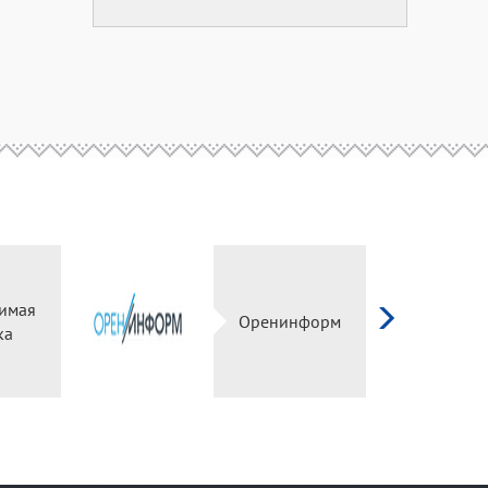
имая
Оренинформ
ка