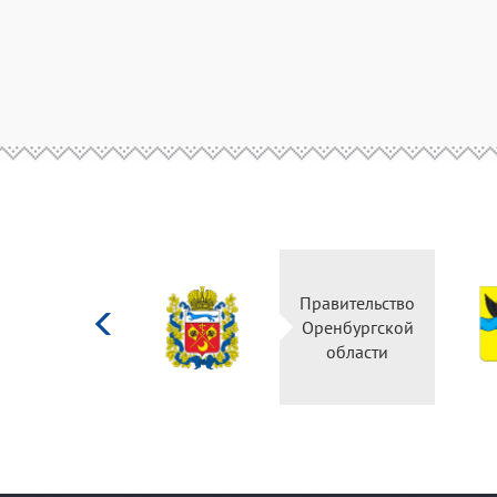
Министерство
Правительство
культуры
Оренбургской
Российской
области
федерации