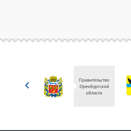
Министерство
Правительство
культуры
Оренбургской
Российской
области
федерации