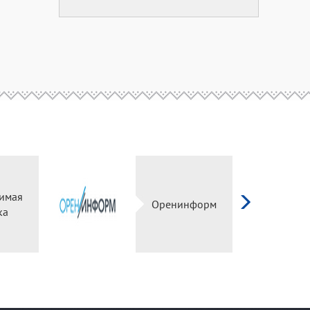
имая
Оренинформ
ка