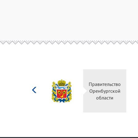
Министерство
Правительство
культуры
Оренбургской
Российской
области
федерации