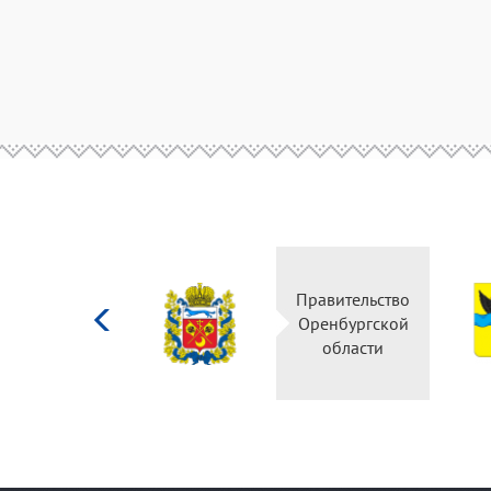
Министерство
Правитель
культуры
Оренбург
Российской
област
федерации