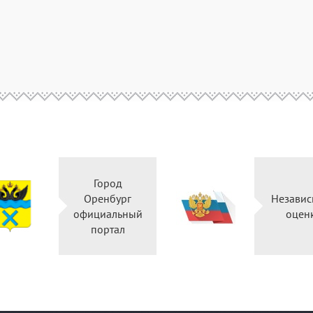
Город
ство
Оренбург
ской
официальный
и
портал