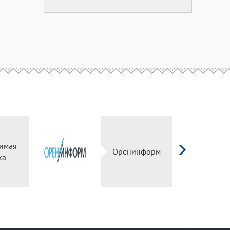
Независимая
Оренинформ
оценка