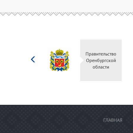
Министерство
Правитель
культуры
Оренбургс
Российской
област
федерации
ГЛАВНАЯ