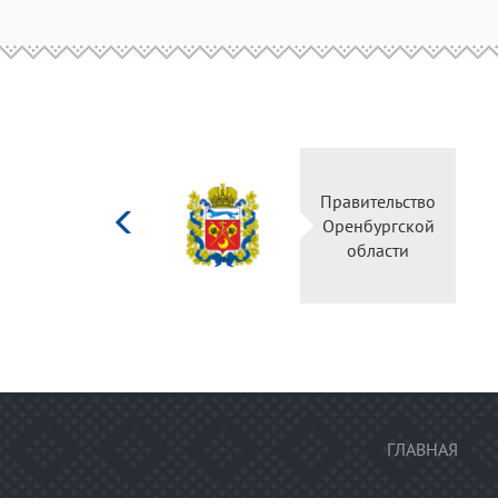
Министерство
Правительство
культуры
Оренбургской
Российской
области
федерации
ГЛАВНАЯ