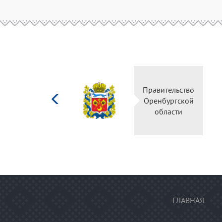
Министерство
Правительство
культуры
Оренбургской
Российской
области
федерации
ГЛАВНАЯ