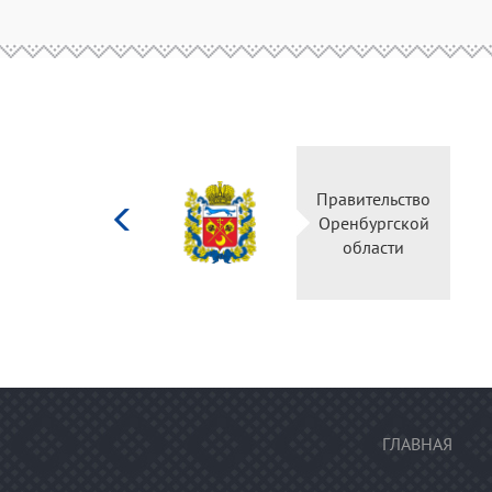
Министерство
Правительство
культуры
Оренбургской
Российской
области
федерации
ГЛАВНАЯ