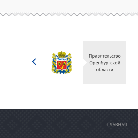
Министерство
Правительство
культуры
Оренбургской
Российской
области
федерации
ГЛАВНАЯ