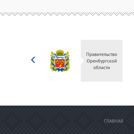
Министерство
Правительство
культуры
Оренбургской
Российской
области
федерации
ГЛАВНАЯ