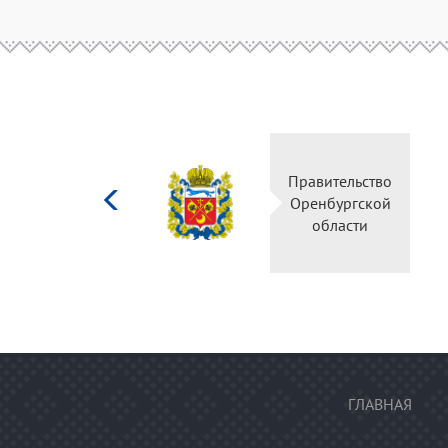
Министерство
Правительство
культуры
Оренбургской
Российской
области
федерации
ГЛАВНАЯ