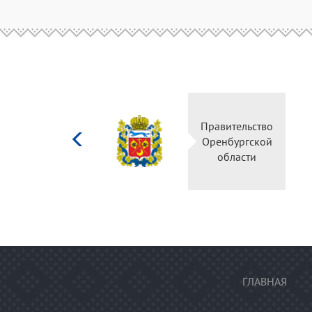
Министерство
Правительс
культуры
Оренбургск
Российской
области
федерации
ГЛАВНАЯ