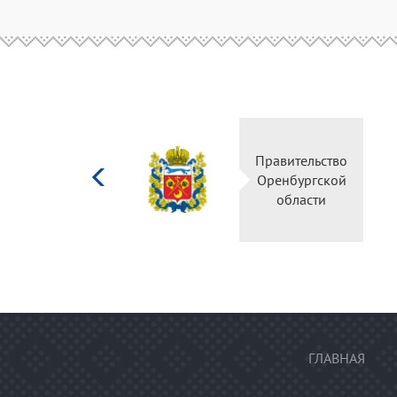
Министерство
Правительство
культуры
Оренбургской
Российской
области
федерации
ГЛАВНАЯ