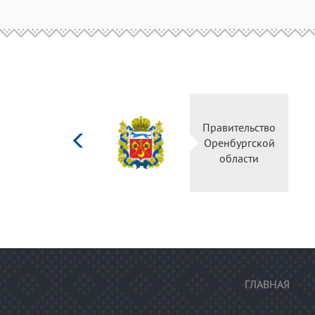
Министерство
Правительство
культуры
Оренбургской
Российской
области
федерации
ГЛАВНАЯ