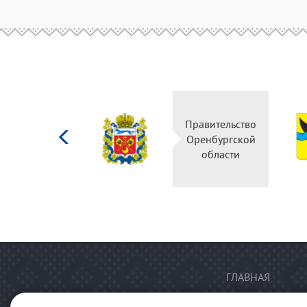
Министерство
Правительство
культуры
Оренбургской
Российской
области
федерации
ГЛАВНАЯ