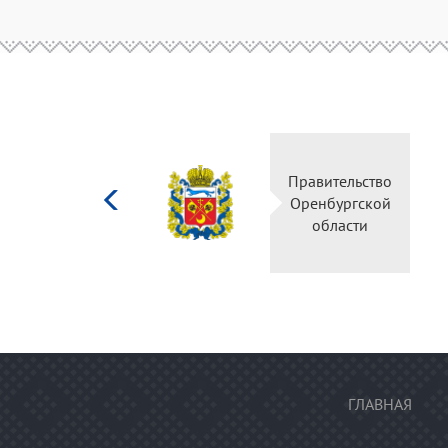
Министерство
культуры
Российской
федерации
ГЛАВНАЯ