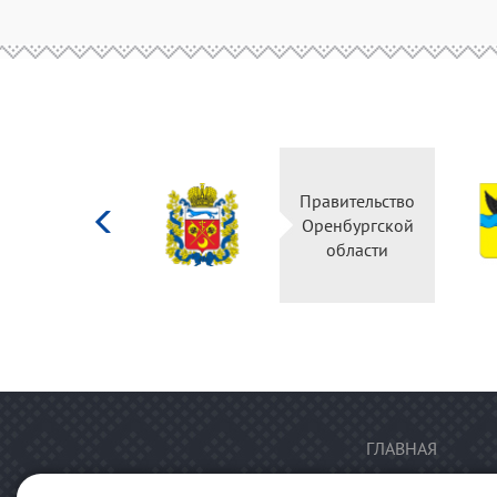
Министерство
Правительство
культуры
Оренбургской
Российской
области
федерации
ГЛАВНАЯ