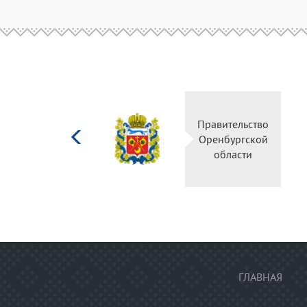
Министерство
Правительство
культуры
Оренбургской
Российской
области
федерации
ГЛАВНАЯ