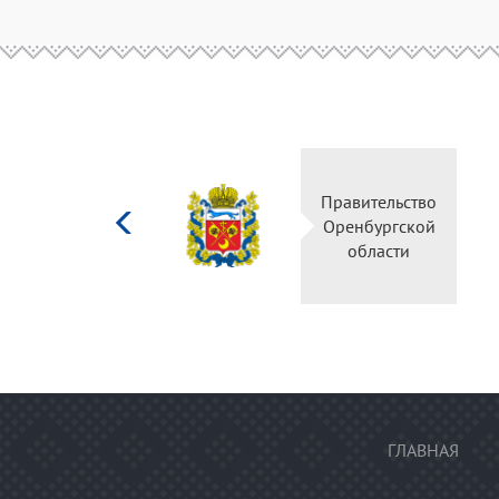
Министерство
Правительс
культуры
Оренбургск
Российской
области
федерации
ГЛАВНАЯ