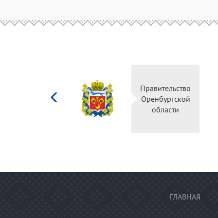
Министерство
Правительство
культуры
Оренбургской
Российской
области
федерации
ГЛАВНАЯ