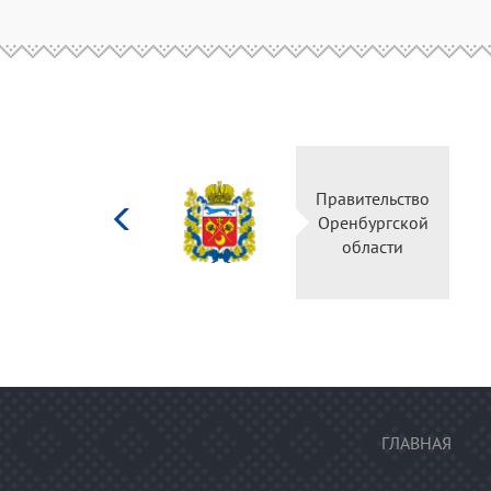
Министерство
культуры
Российской
федерации
ГЛАВНАЯ