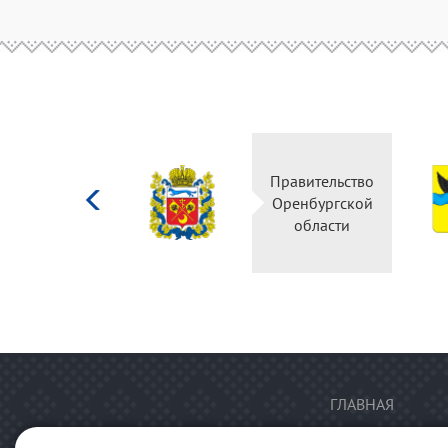
Министерство
Правительство
культуры
Оренбургской
Российской
области
федерации
ГЛАВНАЯ