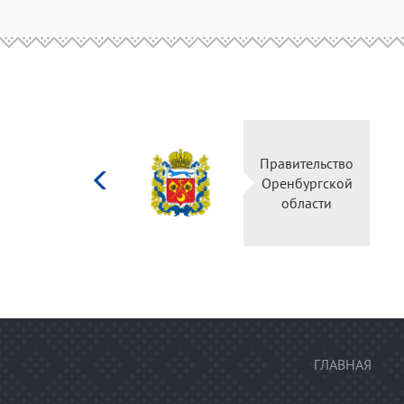
Министерство
Правительство
культуры
Оренбургской
Российской
области
федерации
ГЛАВНАЯ