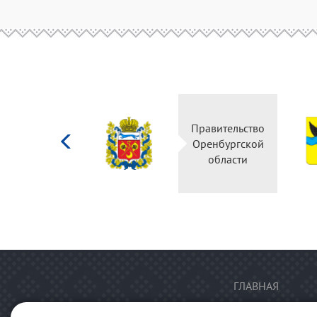
Министерство
Правительство
культуры
Оренбургской
Российской
области
федерации
ГЛАВНАЯ