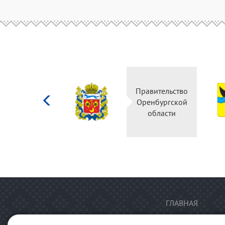
Министерство
культуры
Российской
федерации
ГЛАВНАЯ