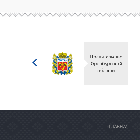
Министерство
Правительств
культуры
Оренбургско
Российской
области
федерации
ГЛАВНАЯ