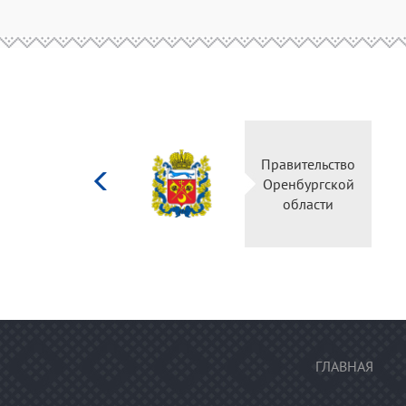
Министерство
Правител
культуры
Оренбур
Российской
облас
федерации
ГЛАВНАЯ