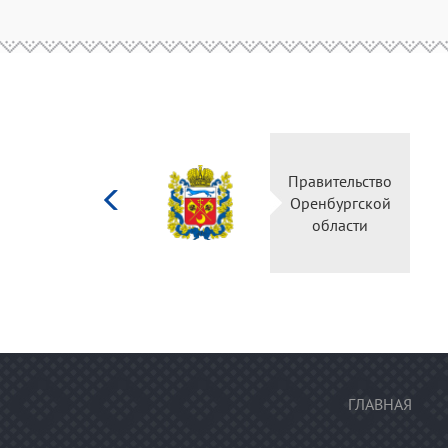
Министерство
Правительство
культуры
Оренбургской
Российской
области
федерации
ГЛАВНАЯ