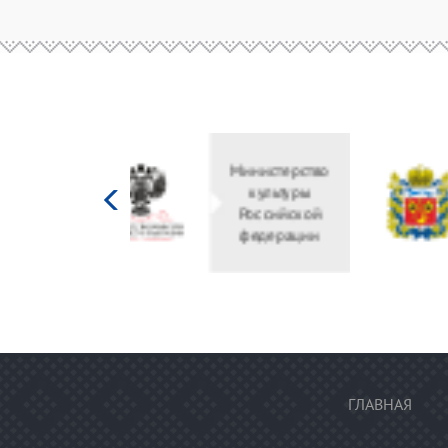
Министерство
культуры
Российской
федерации
ГЛАВНАЯ