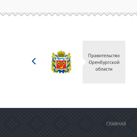
Министерство
Правительство
культуры
Оренбургской
Российской
области
федерации
ГЛАВНАЯ