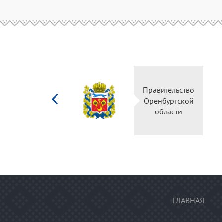
Министерство
Правительство
культуры
Оренбургской
Российской
области
федерации
ГЛАВНАЯ