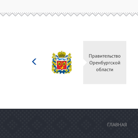
Министерство
Правительство
культуры
Оренбургской
Российской
области
федерации
ГЛАВНАЯ