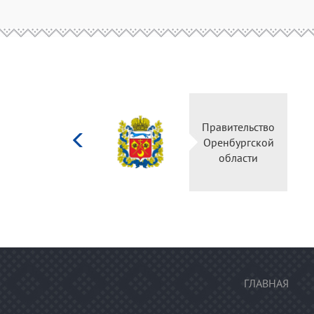
Министерство
Правительство
культуры
Оренбургской
Российской
области
федерации
ГЛАВНАЯ